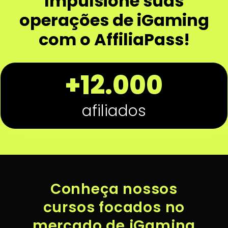
Impulsione suas
operações de iGaming
com o AffiliaPass!
+12.000
afiliados
Conheça nossos
cursos focados no
mercado de iGaming