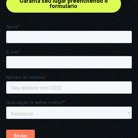
Garanta seu lugar preenchendo o
formulário