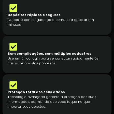
Depósitos rápidos e seguros
Deposite com segurança e comece a apostar em
minutos
Sem complicações, sem múltiplos cadastros
Use um único login para se conectar rapidamente às
casas de apostas parceiras
Proteção total dos seus dados
Tecnologia avançada garante a proteção das suas
informações, permitindo que você foque no que
importa: suas apostas.