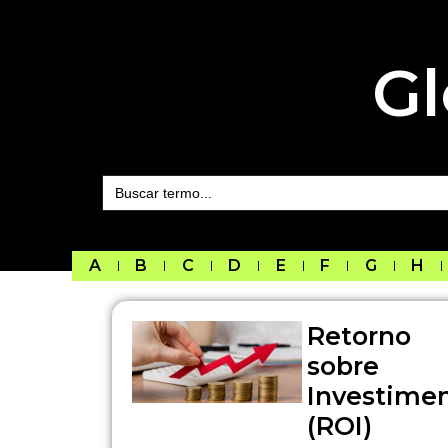
Gl
Search
for:
A
B
C
D
E
F
G
H
Retorno
sobre
Investime
(ROI)