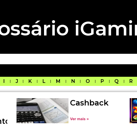
ossário iGam
I
J
K
L
M
N
O
P
Q
R
Cashback
nto
Ver mais »