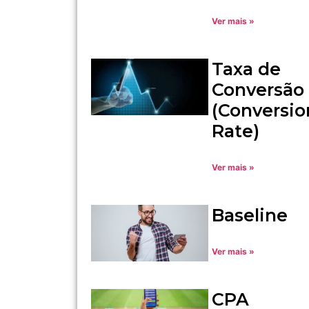
Ver mais »
Taxa de
Conversão
(Conversio
Rate)
Ver mais »
Baseline
Ver mais »
CPA