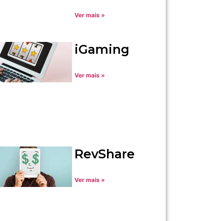
Ver mais »
iGaming
Ver mais »
RevShare
Ver mais »